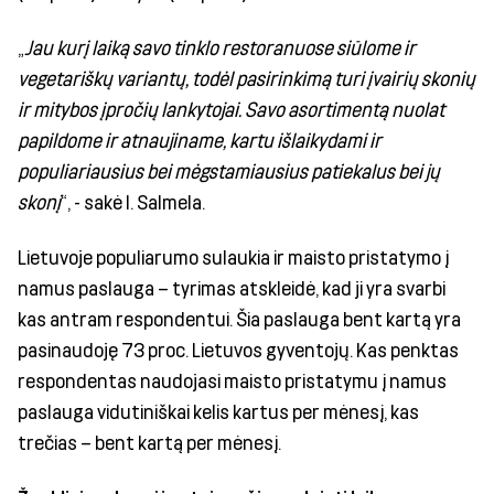
„
Jau kurį laiką savo tinklo restoranuose siūlome ir
vegetariškų variantų, todėl pasirinkimą turi įvairių skonių
ir mitybos įpročių lankytojai. Savo asortimentą nuolat
papildome ir atnaujiname, kartu išlaikydami ir
populiariausius bei mėgstamiausius patiekalus bei jų
skonį
“, - sakė I. Salmela.
Lietuvoje populiarumo sulaukia ir maisto pristatymo į
namus paslauga – tyrimas atskleidė, kad ji yra svarbi
kas antram respondentui. Šia paslauga bent kartą yra
pasinaudoję 73 proc. Lietuvos gyventojų. Kas penktas
respondentas naudojasi maisto pristatymu į namus
paslauga vidutiniškai kelis kartus per mėnesį, kas
trečias – bent kartą per mėnesį.