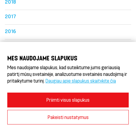
2018
2017
2016
2015
MES NAUDOJAME SLAPUKUS
2014
Mes naudojame slapukus, kad suteiktume jums geriausią
patirtį mūsų svetainėje, analizuotume svetainės naudojimą ir
pritaikytume turinį.
Daugiau apie slapukus skaitykite čia
Döner HeseKebab® & Gyros
Naudojimosi sąlygos ir privatumo politika
Priimti visus slapukus
Slapukų politika
Slapukų nustatymai
Pakeisti nustatymus
© 2026 AS Hesburger