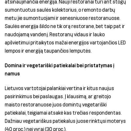
atsinaujinančia energija. Nauji restoranai turi ant stogų
sumontuotus saulės kolektorius, o remonto darbų
metu jie sumontuojami ir senesniuose restoranuose.
Saulės energija šildo ne tik orą restorane, bet taip pat ir
naudojamą vandenį. Restoranų vidaus ir lauko
apšvietimui pritaikytos mažai energijos vartojančios LED
lempos ir energiją taupančios lemputės.
Domina ir vegetariški patiekalai bei pristatymas į
namus
Lietuvos vartotojai palankiai vertina ir kitus naujus
pasirinkimus bei paslaugas. Į klausimą, ar greitojo
maisto restoranuose juos domintų vegetariški
patiekalai, teigiamai atsakė kas trečias respondentas.
Dažniau vegetariškus patiekalus juose rinktųsi moterys
(40 proc.) nei vyrai (30 proc.).