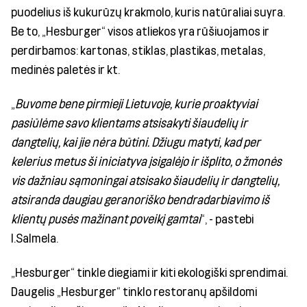
puodelius iš kukurūzų krakmolo, kuris natūraliai suyra.
Be to, „Hesburger“ visos atliekos yra rūšiuojamos ir
perdirbamos: kartonas, stiklas, plastikas, metalas,
medinės paletės ir kt.
„
Buvome bene pirmieji Lietuvoje, kurie proaktyviai
pasiūlėme savo klientams atsisakyti šiaudelių ir
dangtelių, kai jie nėra būtini. Džiugu matyti, kad per
kelerius metus ši iniciatyva įsigalėjo ir išplito, o žmonės
vis dažniau sąmoningai atsisako šiaudelių ir dangtelių,
atsiranda daugiau geranoriško bendradarbiavimo iš
klientų pusės mažinant poveikį gamtai
“, - pastebi
I.Salmela.
„Hesburger“ tinkle diegiami ir kiti ekologiški sprendimai.
Daugelis „Hesburger“ tinklo restoranų apšildomi