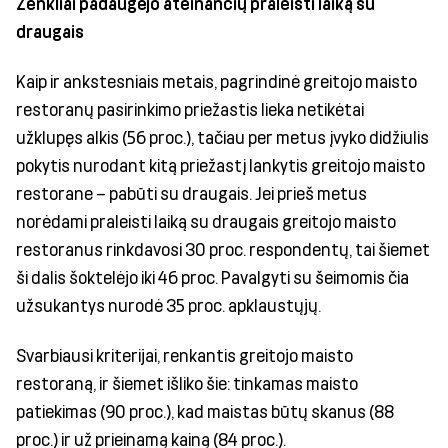
Ženkliai padaugėjo ateinančių praleisti laiką su
draugais
Kaip ir ankstesniais metais, pagrindinė greitojo maisto
restoranų pasirinkimo priežastis lieka netikėtai
užklupęs alkis (56 proc.), tačiau per metus įvyko didžiulis
pokytis nurodant kitą priežastį lankytis greitojo maisto
restorane – pabūti su draugais. Jei prieš metus
norėdami praleisti laiką su draugais greitojo maisto
restoranus rinkdavosi 30 proc. respondentų, tai šiemet
ši dalis šoktelėjo iki 46 proc. Pavalgyti su šeimomis čia
užsukantys nurodė 35 proc. apklaustųjų.
Svarbiausi kriterijai, renkantis greitojo maisto
restoraną, ir šiemet išliko šie: tinkamas maisto
patiekimas (90 proc.), kad maistas būtų skanus (88
proc.) ir už prieinamą kainą (84 proc.).