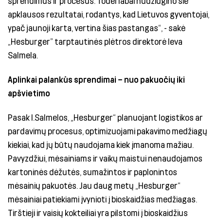
sprendimus ir procesus. Todėl labai nudžiugino šie
apklausos rezultatai, rodantys, kad Lietuvos gyventojai,
ypač jaunoji karta, vertina šias pastangas“, - sakė
„Hesburger” tarptautinės plėtros direktorė Ieva
Salmela.
Aplinkai palankūs sprendimai – nuo pakuočių iki
apšvietimo
Pasak I.Salmelos, „Hesburger“ planuojant logistikos ar
pardavimų procesus, optimizuojami pakavimo medžiagų
kiekiai, kad jų būtų naudojama kiek įmanoma mažiau.
Pavyzdžiui, mėsainiams ir vaikų maistui nenaudojamos
kartoninės dėžutės, sumažintos ir paplonintos
mėsainių pakuotės. Jau daug metų „Hesburger“
mėsainiai patiekiami įvynioti į bioskaidžias medžiagas.
Tirštieji ir vaisių kokteiliai yra pilstomi į bioskaidžius