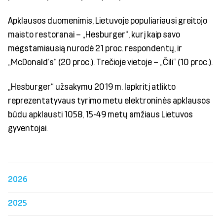
Apklausos duomenimis, Lietuvoje populiariausi greitojo
maisto restoranai – „Hesburger“, kurį kaip savo
mėgstamiausią nurodė 21 proc. respondentų, ir
„McDonald‘s“ (20 proc.). Trečioje vietoje – „Čili“ (10 proc.).
„Hesburger“ užsakymu 2019 m. lapkritį atlikto
reprezentatyvaus tyrimo metu elektroninės apklausos
būdu apklausti 1058, 15-49 metų amžiaus Lietuvos
gyventojai.
2026
2025