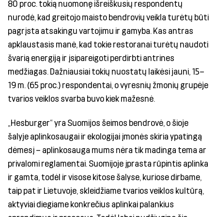
80 proc. tokią nuomonę išreiškusių respondentų
nurodė, kad greitojo maisto bendrovių veikla turėtų būti
pagrįsta atsakingu vartojimu ir gamyba. Kas antras
apklaustasis manė, kad tokie restoranai turėtų naudoti
švarią energiją ir įsipareigoti perdirbti antrines
medžiagas. Dažniausiai tokių nuostatų laikėsi jauni, 15–
19 m. (65 proc.) respondentai, o vyresnių žmonių grupėje
tvarios veiklos svarba buvo kiek mažesnė.
„Hesburger“ yra Suomijos šeimos bendrovė, o šioje
šalyje aplinkosaugai ir ekologijai įmonės skiria ypatingą
dėmesį – aplinkosauga mums nėra tik madinga tema ar
privalomi reglamentai. Suomijoje įprasta rūpintis aplinka
ir gamta, todėl ir visose kitose šalyse, kuriose dirbame,
taip pat ir Lietuvoje, skleidžiame tvarios veiklos kultūrą,
aktyviai diegiame konkrečius aplinkai palankius