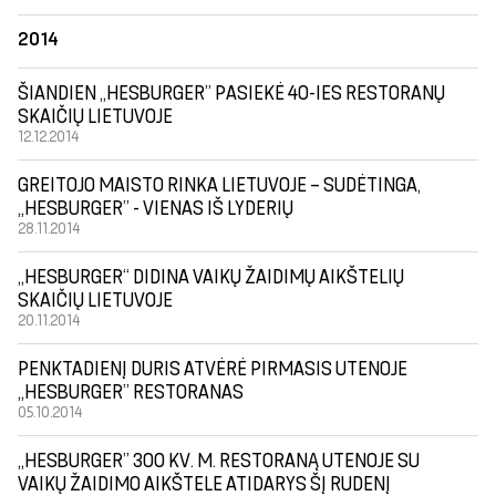
2014
ŠIANDIEN „HESBURGER” PASIEKĖ 40-IES RESTORANŲ
SKAIČIŲ LIETUVOJE
12.12.2014
GREITOJO MAISTO RINKA LIETUVOJE – SUDĖTINGA,
„HESBURGER” - VIENAS IŠ LYDERIŲ
28.11.2014
„HESBURGER“ DIDINA VAIKŲ ŽAIDIMŲ AIKŠTELIŲ
SKAIČIŲ LIETUVOJE
20.11.2014
PENKTADIENĮ DURIS ATVĖRĖ PIRMASIS UTENOJE
„HESBURGER” RESTORANAS
05.10.2014
„HESBURGER” 300 KV. M. RESTORANĄ UTENOJE SU
VAIKŲ ŽAIDIMO AIKŠTELE ATIDARYS ŠĮ RUDENĮ