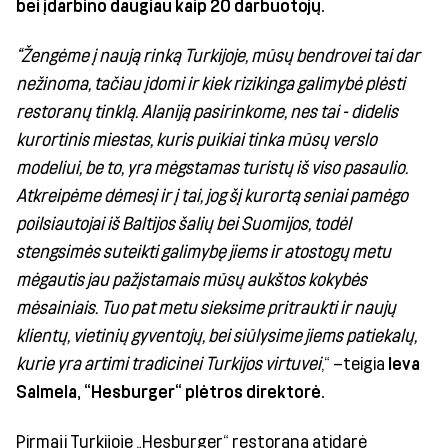
bei įdarbino daugiau kaip 20 darbuotojų.
“Žengėme į naują rinką Turkijoje, mūsų bendrovei tai dar
nežinoma, tačiau įdomi ir kiek rizikinga galimybė plėsti
restoranų tinklą. Alaniją pasirinkome, nes tai - didelis
kurortinis miestas, kuris puikiai tinka mūsų verslo
modeliui, be to, yra mėgstamas turistų iš viso pasaulio.
Atkreipėme dėmesį ir į tai, jog šį kurortą seniai pamėgo
poilsiautojai iš Baltijos šalių bei Suomijos, todėl
stengsimės suteikti galimybę jiems ir atostogų metu
mėgautis jau pažįstamais mūsų aukštos kokybės
mėsainiais. Tuo pat metu sieksime pritraukti ir naujų
klientų, vietinių gyventojų, bei siūlysime jiems patiekalų,
kurie yra artimi tradicinei Turkijos virtuvei
,“ –teigia
Ieva
Salmela, “Hesburger“ plėtros direktorė.
Pirmąjį Turkijoje „Hesburger“ restoraną atidarė