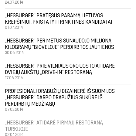
24.07.2014
„HESBURGER“ PRATĘSUS PARAMĄ LIETUVOS
KREPŠINIUI, PRISTATYTI RINKTINĖS KANDIDATAI
01.07.2014
„HESBURGER” PER METUS SUNAUDOJO MILIJONĄ
KILOGRAMŲ “BIOVELOJE” PERDIRBTOS JAUTIENOS
30.06.2014
„HESBURGER” PRIE VILNIAUS ORO UOSTO ATIDARĖ
DVIEJŲ AUKŠTŲ „DRIVE-IN“ RESTORANĄ
17.06.2014
PROFESIONALI DRABUŽIŲ DIZAINERĖ IŠ SUOMIJOS
„HESBURGER” DARBO DRABUŽIUS SUKŪRĖ IŠ
PERDIRBTŲ MEDŽIAGŲ
07.05.2014
„HESBURGER” ATIDARĖ PIRMĄJĮ RESTORANĄ
TURKIJOJE
02.04.2014