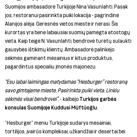
Suomijos ambasadorė Turkijoje Nina Vasunlahti. Pasak
jos, restoranui pasirinkta puiki lokacija - pagrindinė
Alanijos alėja. Geresnės vietos mieste ir nerasi. Šis
kurortas yra bene labiausiai suomių pamėgta atostogų
vieta. Kaip teigė N. Vasunlahti, bendrovė turėtų sulaukti
gausybės ištikimų klientų. Ambasadorė palinkėjo
sėkmės gaminant mėsainius ir kitus produktus,
pagardintus specialiu įmonės majonezu.
“Esu labai laimingas matydamas “Hesburger” restoraną
savo gimtajame mieste. Pasirinkta puiki vieta. Linkiu
sėkmės visai bendrovei”
, - kalbėjo
Turkijos garbės
konsulas Suomijoje Kuddusi Müftüoğlu.
“Hesburger” meniu Turkijoje sudarys mėsainiai,
tortilijos, įvairūs kompleksai, užkandžiai ir desertai bei