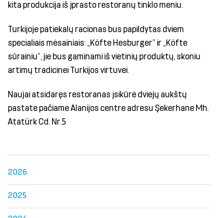
kita produkcija iš įprasto restoranų tinklo meniu.
Turkijoje patiekalų racionas bus papildytas dviem
specialiais mėsainiais: „Köfte Hesburger” ir „Köfte
sūrainiu”, jie bus gaminami iš vietinių produktų, skoniu
artimų tradicinei Turkijos virtuvei.
Naujai atsidaręs restoranas įsikūrė dviejų aukštų
pastate pačiame Alanijos centre adresu Şekerhane Mh.
Atatürk Cd. Nr.5
2026
2025