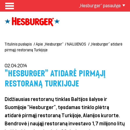
„Hesburger“ pasaulyje
Titulinis puslapis
Apie „Hesburger“
NAUJIENOS
„Hesburger” atidarė
pirmąjį restoraną Turkijoje
02.04.2014
"HESBURGER" ATIDARĖ PIRMĄJĮ
RESTORANĄ TURKIJOJE
Didžiausias restoranų tinklas Baltijos šalyse ir
Suomijoje “Hesburger”, tęsdamas tinklo plėtrą
atidarė pirmąjį restoraną Turkijoje, Alanijos kurorte.
Bendrovė į naująjį restoraną investavo 1,7 milijono litų