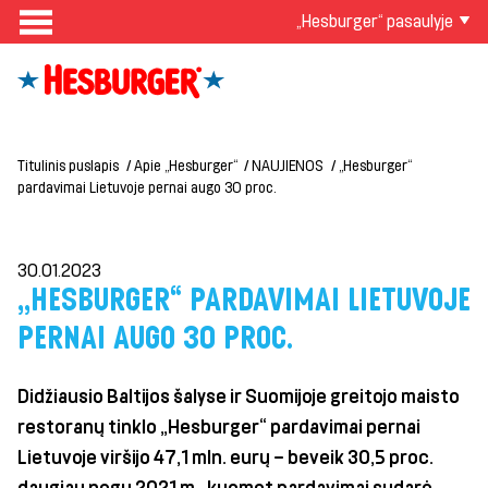
„Hesburger“ pasaulyje
Titulinis puslapis
Apie „Hesburger“
NAUJIENOS
„Hesburger“
pardavimai Lietuvoje pernai augo 30 proc.
30.01.2023
„HESBURGER“ PARDAVIMAI LIETUVOJE
PERNAI AUGO 30 PROC.
Didžiausio Baltijos šalyse ir Suomijoje greitojo maisto
restoranų tinklo „Hesburger“ pardavimai pernai
Lietuvoje viršijo
47,1
mln. eurų – beveik 30,5 proc.
daugiau negu 2021 m., kuomet pardavimai sudarė