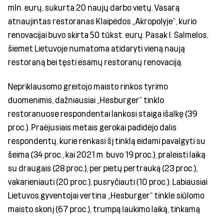
mln. eurų, sukurta 20 naujų darbo vietų. Vasarą
atnaujintas restoranas Klaipėdos „Akropolyje“, kurio
renovacijai buvo skirta 50 tūkst. eurų. Pasak I. Salmelos,
šiemet Lietuvoje numatoma atidaryti vieną naują
restoraną bei tęsti esamų restoranų renovaciją.
Nepriklausomo greitojo maisto rinkos tyrimo
duomenimis, dažniausiai „Hesburger“ tinklo
restoranuose respondentai lankosi staiga išalkę (39
proc.). Praėjusiais metais gerokai padidėjo dalis
respondentų, kurie renkasi šį tinklą eidami pavalgyti su
šeima (34 proc., kai 2021 m. buvo 19 proc.), praleisti laiką
su draugais (28 proc.), per pietų pertrauką (23 proc.),
vakarieniauti (20 proc.), pusryčiauti (10 proc.). Labiausiai
Lietuvos gyventojai vertina „Hesburger“ tinkle siūlomo
maisto skonį (67 proc.), trumpą laukimo laiką, tinkamą