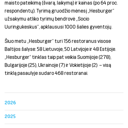
maisto pateikimą (švarą, laikymą) ir kainas (po 64 proc.
respondentų). Tyrimą gruodžio mėnesį „Hesburger“
užsakymu atliko tyrimų bendrovė „Socio
Uuringukeskus“, apklaususi 1000 šalies gyventojų.
Šiuo metu „Hesburger“ turi 156 restoranus visose
Baltijos šalyse: 58 Lietuvoje, 50 Latvijoje ir 48 Estijoje.
„Hesburger“ tinklas taip pat veikia Suomijoje (278),
Bulgarijoje (25), Ukrainoje (7) ir Vokietijoje (2) – visą
tinklą pasaulyje sudaro 468 restoranai.
2026
2025