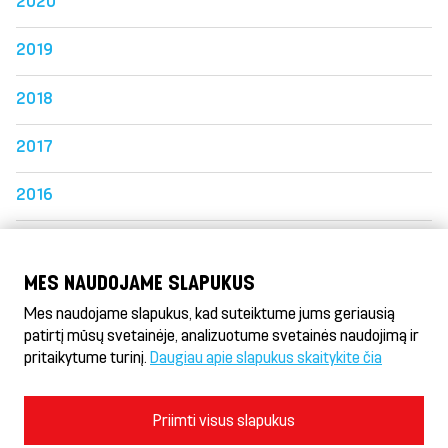
2020
2019
2018
2017
2016
2015
MES NAUDOJAME SLAPUKUS
2014
Mes naudojame slapukus, kad suteiktume jums geriausią
patirtį mūsų svetainėje, analizuotume svetainės naudojimą ir
pritaikytume turinį.
Daugiau apie slapukus skaitykite čia
Döner HeseKebab® & Gyros
Naudojimosi sąlygos ir privatumo politika
Priimti visus slapukus
Slapukų politika