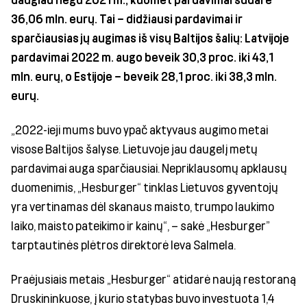
36,06 mln. eurų. Tai – didžiausi pardavimai ir
sparčiausias jų augimas iš visų Baltijos šalių: Latvijoje
pardavimai 2022 m. augo beveik 30,3 proc. iki 43,1
mln. eurų, o Estijoje – beveik 28,1 proc. iki 38,3 mln.
eurų.
„2022-ieji mums buvo ypač aktyvaus augimo metai
visose Baltijos šalyse. Lietuvoje jau daugelį metų
pardavimai auga sparčiausiai. Nepriklausomų apklausų
duomenimis, „Hesburger“ tinklas Lietuvos gyventojų
yra vertinamas dėl skanaus maisto, trumpo laukimo
laiko, maisto pateikimo ir kainų“, – sakė „Hesburger”
tarptautinės plėtros direktorė Ieva Salmela.
Praėjusiais metais „Hesburger“ atidarė naują restoraną
Druskininkuose, į kurio statybas buvo investuota 1,4