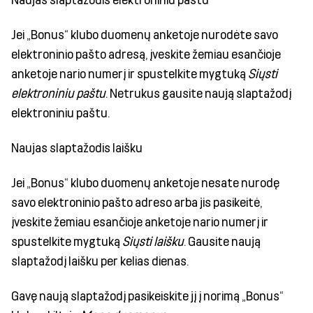
Jei „Bonus“ klubo duomenų anketoje nurodėte savo
elektroninio pašto adresą, įveskite žemiau esančioje
anketoje nario numerį ir spustelkite mygtuką
Siųsti
elektroniniu paštu
. Netrukus gausite naują slaptažodį
elektroniniu paštu.
Naujas slaptažodis laišku
Jei „Bonus“ klubo duomenų anketoje nesate nurodę
savo elektroninio pašto adreso arba jis pasikeitė,
įveskite žemiau esančioje anketoje nario numerį ir
spustelkite mygtuką
Siųsti laišku
. Gausite naują
slaptažodį laišku per kelias dienas.
Gavę naują slaptažodį pasikeiskite jį į norimą „Bonus“