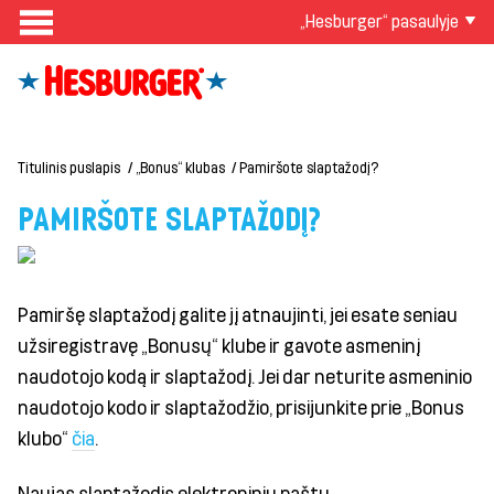
„Hesburger“ pasaulyje
Titulinis puslapis
„Bonus“ klubas
Pamiršote slaptažodį?
PAMIRŠOTE SLAPTAŽODĮ?
Pamiršę slaptažodį galite jį atnaujinti, jei esate seniau
užsiregistravę „Bonusų“ klube ir gavote asmeninį
naudotojo kodą ir slaptažodį. Jei dar neturite asmeninio
naudotojo kodo ir slaptažodžio, prisijunkite prie „Bonus
klubo“
čia
.
Naujas slaptažodis elektroniniu paštu