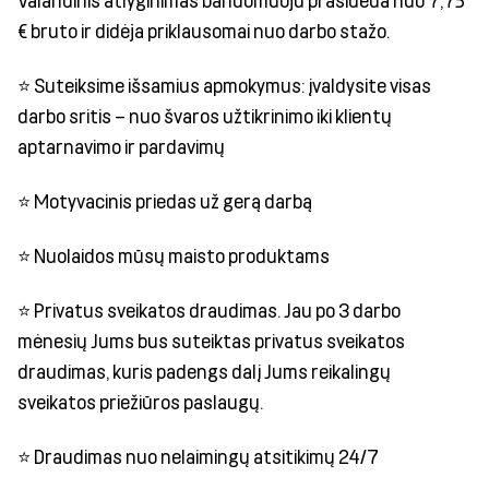
Valandinis atlyginimas bandomuoju prasideda nuo 7,75
€ bruto ir didėja priklausomai nuo darbo stažo.
⭐ Suteiksime išsamius apmokymus: įvaldysite visas
darbo sritis – nuo švaros užtikrinimo iki klientų
aptarnavimo ir pardavimų
⭐ Motyvacinis priedas už gerą darbą
⭐ Nuolaidos mūsų maisto produktams
⭐ Privatus sveikatos draudimas. Jau po 3 darbo
mėnesių Jums bus suteiktas privatus sveikatos
draudimas, kuris padengs dalį Jums reikalingų
sveikatos priežiūros paslaugų.
⭐ Draudimas nuo nelaimingų atsitikimų 24/7