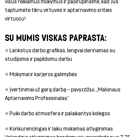
visus reikiamus mokymus ir pasirūpinsime, kad Jūs
taptumėte tikru virtuvės ir aptarnavimo srities
virtuozu!
SU MUMIS VISKAS PAPRASTA:
⭐ Lankstus darbo grafikas, lengvai derinamas su
studijomis ir papildomu darbu
⭐ Mokymai ir karjeros galimybės
⭐ Įvertinimai už gerą darbą – pavyzdžiui, „Malonaus
Aptarnavimo Profesionalas“
⭐ Puiki darbo atmosfera ir palaikantys kolegos
⭐ Konkurencingas ir laiku mokamas atlyginimas.