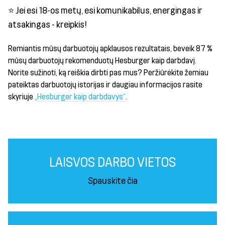
⭐ Jei esi 18-os metų, esi komunikabilus, energingas ir
atsakingas - kreipkis!
Remiantis mūsų darbuotojų apklausos rezultatais, beveik 87 %
mūsų darbuotojų rekomenduotų Hesburger kaip darbdavį.
Norite sužinoti, ką reiškia dirbti pas mus? Peržiūrėkite žemiau
pateiktas darbuotojų istorijas ir daugiau informacijos rasite
skyriuje
„Hesburger kaip darbdavys“
.
LAISVOS DARBO VIETOS
Spauskite čia