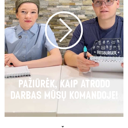
PAŽIŪRĖK, KAIP ATRODO
DARBAS MŪSŲ KOMANDOJE!