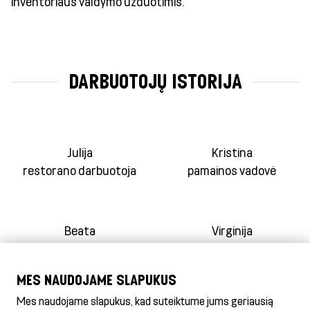
inventoriaus valdymo užduotimis.
DARBUOTOJŲ ISTORIJA
Julija
Kristina
restorano darbuotoja
pamainos vadovė
Beata
Virginija
restorano vadovė
regiono vadovė
MES NAUDOJAME SLAPUKUS
Mes naudojame slapukus, kad suteiktume jums geriausią