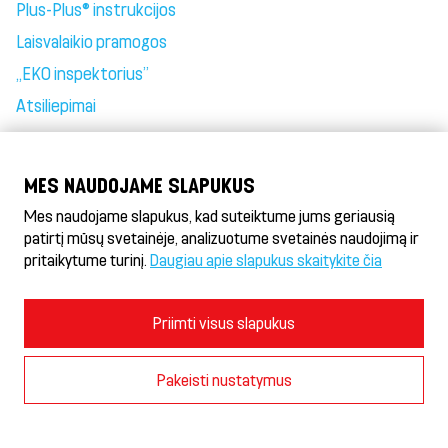
Plus-Plus® instrukcijos
Laisvalaikio pramogos
„EKO inspektorius”
Atsiliepimai
MES NAUDOJAME SLAPUKUS
Mes naudojame slapukus, kad suteiktume jums geriausią
Döner HeseKebab® & Gyros
patirtį mūsų svetainėje, analizuotume svetainės naudojimą ir
Naudojimosi sąlygos ir privatumo politika
pritaikytume turinį.
Daugiau apie slapukus skaitykite čia
Slapukų politika
Slapukų nustatymai
© 2026 AS Hesburger
Priimti visus slapukus
Pakeisti nustatymus