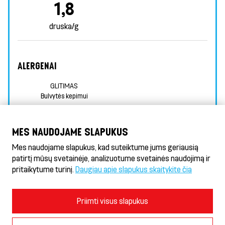
1,8
druska/g
ALERGENAI
GLITIMAS
Bulvytės kepimui
INFORMACIJA APIE MAISTINGUMĄ
MES NAUDOJAME SLAPUKUS
PAPILDOMA INFORMACIJA APIE ALERGENUS
Mes naudojame slapukus, kad suteiktume jums geriausią
patirtį mūsų svetainėje, analizuotume svetainės naudojimą ir
pritaikytume turinį.
Daugiau apie slapukus skaitykite čia
Döner HeseKebab® & Gyros
Naudojimosi sąlygos ir privatumo politika
Priimti visus slapukus
Slapukų politika
Slapukų nustatymai