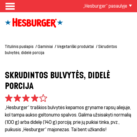
„Hesburger“ pasaulyje
Titulinis puslapis
Gaminiai
Vegetariški produktai
Skrudintos
bulvytės, didelė porcija
SKRUDINTOS BULVYTĖS, DIDELĖ
PORCIJA
„Hesburger“ traškios bulvytės kepamos gryname rapsų aliejuje,
kol tampa aukso geltonumo spalvos. Galima užsisakyti normalią
(100 g) arba didelę (140 g) porciją; prie jų puikiai tinka, pvz.,
puikusis „Hesburger“ majonezas. Tai bent užkandis!