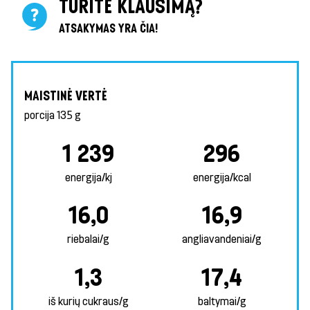
TURITE KLAUSIMĄ?
ATSAKYMAS YRA ČIA!
MAISTINĖ VERTĖ
porcija
135 g
1 239
296
energija/kj
energija/kcal
16,0
16,9
riebalai/g
angliavandeniai/g
1,3
17,4
iš kurių cukraus/g
baltymai/g