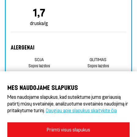
1,7
druska/g
ALERGENAI
SOJA
GLITIMAS
Sojos lazdos
Sojos lazdos
INFORMACIJA APIE MAISTINGUMĄ
MES NAUDOJAME SLAPUKUS
PAPILDOMA INFORMACIJA APIE ALERGENUS
Mes naudojame slapukus, kad suteiktume jums geriausią
patirtį mūsų svetainėje, analizuotume svetainės naudojimą ir
pritaikytume turinį.
Daugiau apie slapukus skaitykite čia
Döner HeseKebab® & Gyros
Naudojimosi sąlygos ir privatumo politika
Priimti visus slapukus
Slapukų politika