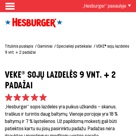
„Hesburger“ pasaulyje
Titulinis puslapis
Gaminiai
Specialieji patiekalai
VEKE® sojų lazdelės
9 vnt. + 2 padažai
VEKE® SOJŲ LAZDELĖS 9 VNT. + 2
PADAŽAI
„Hesburger“ sojos lazdelės yra puikus užkandis – skanus,
traškus ir turintis daug baltymų. Vienoje porcijoje yra 18 %
baltymų ir 7 % ląstelienos. Už papildomą mokestį gali būti
patiektos kartu su jūsų pasirinktu padažu. Padažas nėra
įtrauktas į maistingųjų medžiagų vertės sąrašą.