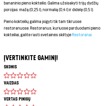
bananinio pieno kokteilio. Galima užsisakyti trijų dydžių
porcijas: mažą (0,25 l), normalią (0,4 l) ir didelę (0,5 l).
Pieno kokteilių galima įsigyti tik tam tikruose
restoranuose. Restoranus, kuriuose parduodami pieno
kokteiliai, galite rasti svetainės skiltyje
Restoranai.
ĮVERTINKITE GAMINĮ!
SKONIS
VAIZDAS
VERTAS PINIGŲ