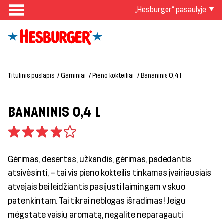
„Hesburger“ pasaulyje
Titulinis puslapis
Gaminiai
Pieno kokteiliai
Bananinis 0,4 l
BANANINIS 0,4 L
Gėrimas, desertas, užkandis, gėrimas, padedantis
atsivėsinti, – tai vis pieno kokteilis tinkamas įvairiausiais
atvejais bei leidžiantis pasijusti laimingam viskuo
patenkintam. Tai tikrai neblogas išradimas! Jeigu
mėgstate vaisių aromatą, negalite neparagauti