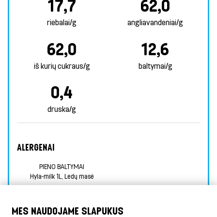
17,7
62,0
riebalai/g
angliavandeniai/g
62,0
12,6
iš kurių cukraus/g
baltymai/g
0,4
druska/g
ALERGENAI
PIENO BALTYMAI
Hyla-milk 1L, Ledų masė
INFORMACIJA APIE MAISTINGUMĄ
MES NAUDOJAME SLAPUKUS
PAPILDOMA INFORMACIJA APIE ALERGENUS