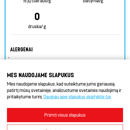
Iš jų cukraus/g
baltymai/g
0
druska/ g
ALERGENAI
-
INFORMACIJA APIE MAISTINGUMĄ
MES NAUDOJAME SLAPUKUS
PAPILDOMA INFORMACIJA APIE ALERGENUS
Mes naudojame slapukus, kad suteiktume jums geriausią
patirtį mūsų svetainėje, analizuotume svetainės naudojimą ir
pritaikytume turinį.
Daugiau apie slapukus skaitykite čia
Döner HeseKebab® & Gyros
Naudojimosi sąlygos ir privatumo politika
Priimti visus slapukus
Slapukų politika
Slapukų nustatymai