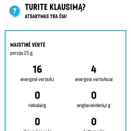
TURITE KLAUSIMĄ?
ATSAKYMAS YRA ČIA!
MAISTINĖ VERTĖ
porcija
25 g
16
4
energinė vertė/kJ
energinė vertė/kcal
0
0
riebalai/g
angliavandenių/ g
0
0