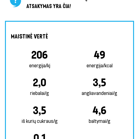
ATSAKYMAS YRA ČIA!
MAISTINĖ VERTĖ
206
49
energija/kj
energija/kcal
2,0
3,5
riebalai/g
angliavandeniai/g
3,5
4,6
iš kurių cukraus/g
baltymai/g
0,1