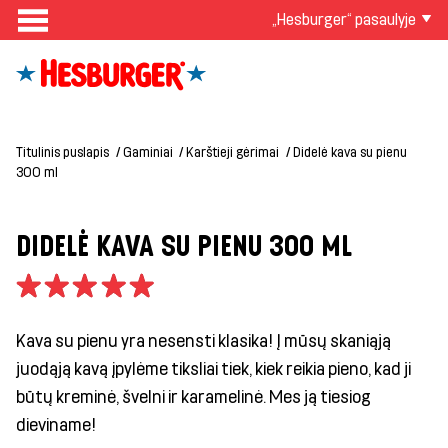
„Hesburger“ pasaulyje
Titulinis puslapis
Gaminiai
Karštieji gėrimai
Didelė kava su pienu
300 ml
DIDELĖ KAVA SU PIENU 300 ML
Kava su pienu yra nesensti klasika! Į mūsų skaniąją
juodąją kavą įpylėme tiksliai tiek, kiek reikia pieno, kad ji
būtų kreminė, švelni ir karamelinė. Mes ją tiesiog
dieviname!