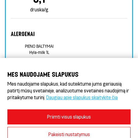
druska/g
ALERGENAI
PIENO BALTYMAI
Hyla-milk 1L
INFORMACIJA APIE MAISTINGUMĄ
MES NAUDOJAME SLAPUKUS
PAPILDOMA INFORMACIJA APIE ALERGENUS
Mes naudojame slapukus, kad suteiktume jums geriausią
patirtį mūsų svetainėje, analizuotume svetainės naudojimą ir
pritaikytume turinį.
Daugiau apie slapukus skaitykite čia
Döner HeseKebab® & Gyros
Naudojimosi sąlygos ir privatumo politika
Priimti visus slapukus
Slapukų politika
Slapukų nustatymai
Pakeisti nustatymus
© 2026 AS Hesburger