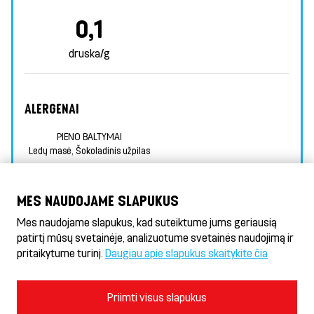
0,1
druska/g
ALERGENAI
PIENO BALTYMAI
Ledų masė, Šokoladinis užpilas
INFORMACIJA APIE MAISTINGUMĄ
MES NAUDOJAME SLAPUKUS
PAPILDOMA INFORMACIJA APIE ALERGENUS
Mes naudojame slapukus, kad suteiktume jums geriausią
patirtį mūsų svetainėje, analizuotume svetainės naudojimą ir
pritaikytume turinį.
Daugiau apie slapukus skaitykite čia
Döner HeseKebab® & Gyros
Naudojimosi sąlygos ir privatumo politika
Priimti visus slapukus
Slapukų politika