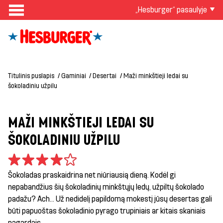
„Hesburger“ pasaulyje
Titulinis puslapis
Gaminiai
Desertai
Maži minkštieji ledai su
šokoladiniu užpilu
MAŽI MINKŠTIEJI LEDAI SU
ŠOKOLADINIU UŽPILU
Šokoladas praskaidrina net niūriausią dieną. Kodėl gi
nepabandžius šių šokoladinių minkštųjų ledų, užpiltų šokolado
padažu? Ach... Už nedidelį papildomą mokestį jūsų desertas gali
būti papuoštas šokoladinio pyrago trupiniais ar kitais skaniais
pagardais.