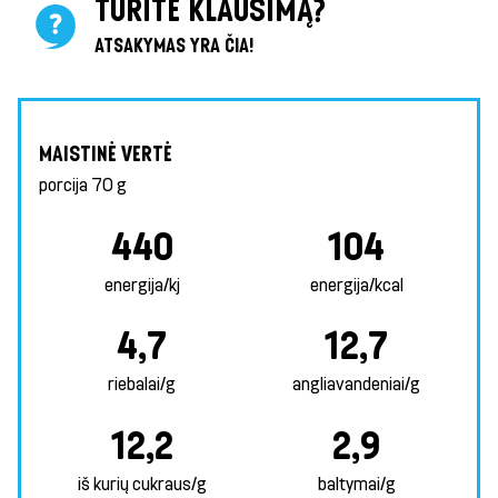
TURITE KLAUSIMĄ?
ATSAKYMAS YRA ČIA!
MAISTINĖ VERTĖ
porcija
70 g
440
104
energija/kj
energija/kcal
4,7
12,7
riebalai/g
angliavandeniai/g
12,2
2,9
iš kurių cukraus/g
baltymai/g