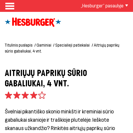
„Hesburger“ pasaulyje
Titulinis puslapis
Gaminiai
Specialieji patiekalai
Aitriųjų paprikų
sūrio gabaliukai, 4 vnt.
AITRIŲJŲ PAPRIKŲ SŪRIO
GABALIUKAI, 4 VNT.
Švelniai pikantiško skonio minkšti ir kreminiai sūrio
gabaliukai skanioje ir traškioje plutelėje. Ieškote
skanaus užkandžio? Rinkitės aitriųjų paprikų sūrio