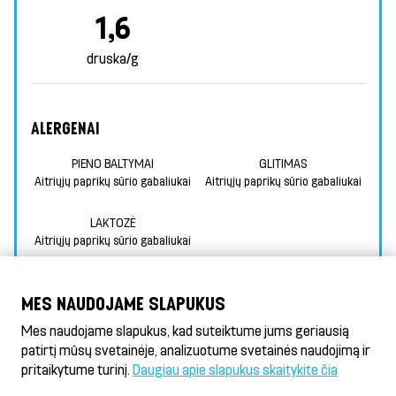
1,6
druska/g
ALERGENAI
PIENO BALTYMAI
GLITIMAS
Aitriųjų paprikų sūrio gabaliukai
Aitriųjų paprikų sūrio gabaliukai
LAKTOZĖ
Aitriųjų paprikų sūrio gabaliukai
INFORMACIJA APIE MAISTINGUMĄ
MES NAUDOJAME SLAPUKUS
PAPILDOMA INFORMACIJA APIE ALERGENUS
Mes naudojame slapukus, kad suteiktume jums geriausią
patirtį mūsų svetainėje, analizuotume svetainės naudojimą ir
pritaikytume turinį.
Daugiau apie slapukus skaitykite čia