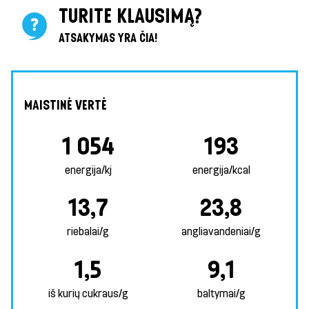
TURITE KLAUSIMĄ?
ATSAKYMAS YRA ČIA!
MAISTINĖ VERTĖ
1 054
193
energija/kj
energija/kcal
13,7
23,8
riebalai/g
angliavandeniai/g
1,5
9,1
iš kurių cukraus/g
baltymai/g