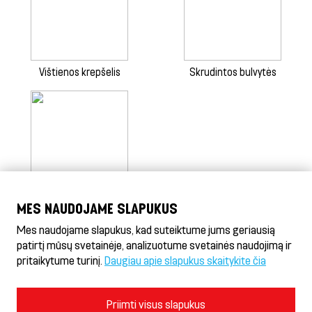
Vištienos krepšelis
Skrudintos bulvytės
Skrudintos bulvytės, didelė
MES NAUDOJAME SLAPUKUS
porcija
Mes naudojame slapukus, kad suteiktume jums geriausią
patirtį mūsų svetainėje, analizuotume svetainės naudojimą ir
pritaikytume turinį.
Daugiau apie slapukus skaitykite čia
Döner HeseKebab® & Gyros
Naudojimosi sąlygos ir privatumo politika
Priimti visus slapukus