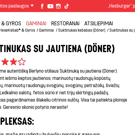
itos paslaugos
„Hesburger“ p
 & GYROS
GAMINIAI
RESTORANAI
ATSILIEPIMAI
HeseKebab® & Gyros
Gaminiai
Suktinukas kebabas (Döner)
Suktinukas su 
TINUKAS SU JAUTIENA (DÖNER)
ame autentišką Berlyno stiliaus
Suktinuką su jautiena (Döner)
.
nt iešmo keptos jautienos, marinuotų raudonųjų kopūstų,
ų, marinuotų raudonųjų svogūnų, svogūnų, petražolių, šviežių
Ledkalnio salotų, fetos sūrio ir net trijų skirtingų padažų.
as pagardinamas šlakeliu citrinos sulčių. Visa tai patiekta plonoje
oje. Geresnio skonio potyrio nerasite!
PLEKSAS:
s, maža gruzdintų bulvyčių porcija ir gaivusis