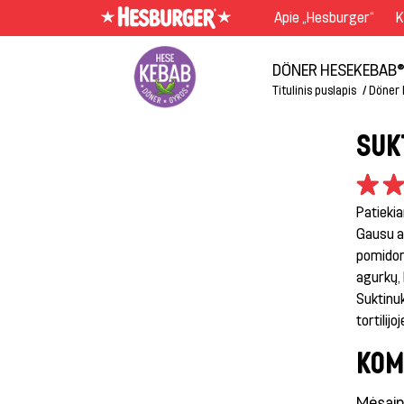
Apie „Hesburger“
K
DÖNER HESEKEBAB®
Titulinis puslapis
Döner 
SUK
Patieki
Gausu a
pomidor
agurkų, 
Suktinuk
tortilij
KOM
Mėsaini