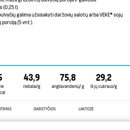
 (0,25 l).
bulvyčių galima užsisakyti daržovių salotų arba VEKE® sojų
 porciją (5 vnt.).
5
43,9
75,8
29,2
nė
riebalai/g
angliavandenių/ g
Iš jų cukraus/g
cal
ITIMAS
GARSTYČIOS
LAKTOZĖ