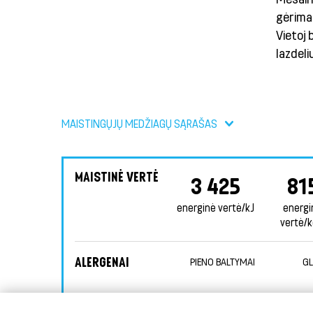
gėrimas
Vietoj 
lazdelių
MAISTINGŲJŲ MEDŽIAGŲ SĄRAŠAS
MAISTINĖ VERTĖ
3 425
81
energinė vertė/kJ
energi
vertė/k
ALERGENAI
PIENO BALTYMAI
GL