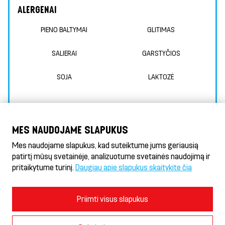
ALERGENAI
PIENO BALTYMAI
GLITIMAS
SALIERAI
GARSTYČIOS
SOJA
LAKTOZĖ
MES NAUDOJAME SLAPUKUS
INFORMACIJA APIE MAISTINGUMĄ
Mes naudojame slapukus, kad suteiktume jums geriausią
patirtį mūsų svetainėje, analizuotume svetainės naudojimą ir
pritaikytume turinį.
Daugiau apie slapukus skaitykite čia
Döner HeseKebab® & Gyros
Naudojimosi sąlygos ir privatumo politika
Priimti visus slapukus
Slapukų politika
Slapukų nustatymai