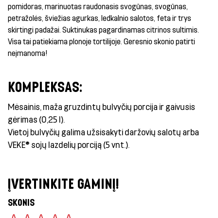
pomidoras, marinuotas raudonasis svogūnas, svogūnas,
petražolės, šviežias agurkas, ledkalnio salotos, feta ir trys
skirtingi padažai. Suktinukas pagardinamas citrinos sultimis.
Visa tai patiekiama plonoje tortilijoje. Geresnio skonio patirti
neįmanoma!
KOMPLEKSAS:
Mėsainis, maža gruzdintų bulvyčių porcija ir gaivusis
gėrimas (0,25 l).
Vietoj bulvyčių galima užsisakyti daržovių salotų arba
VEKE® sojų lazdelių porciją (5 vnt.).
ĮVERTINKITE GAMINĮ!
SKONIS