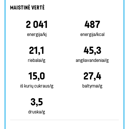
MAISTINĖ VERTĖ
2 041
487
energija/kj
energija/kcal
21,1
45,3
riebalai/g
angliavandeniai/g
15,0
27,4
iš kurių cukraus/g
baltymai/g
3,5
druska/g