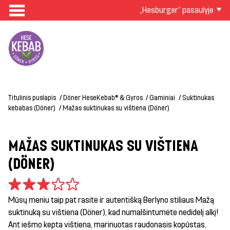
„Hesburger“ pasaulyje
Titulinis puslapis
Döner HeseKebab® & Gyros
Gaminiai
Suktinukas
kebabas (Döner)
Mažas suktinukas su vištiena (Döner)
MAŽAS SUKTINUKAS SU VIŠTIENA
(DÖNER)
Mūsų meniu taip pat rasite ir autentišką Berlyno stiliaus Mažą
suktinuką su vištiena (Döner), kad numalšintumėte nedidelį alkį!
Ant iešmo kepta vištiena, marinuotas raudonasis kopūstas,