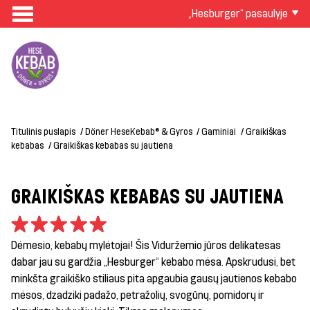
„Hesburger“ pasaulyje
Titulinis puslapis
Döner HeseKebab® & Gyros
Gaminiai
Graikiškas
kebabas
Graikiškas kebabas su jautiena
GRAIKIŠKAS KEBABAS SU JAUTIENA
Dėmesio, kebabų mylėtojai! Šis Viduržemio jūros delikatesas
dabar jau su gardžia
„Hesburger“
kebabo mėsa. Apskrudusi, bet
minkšta graikiško stiliaus pita apgaubia gausų jautienos kebabo
mėsos, d
zadziki
padažo, petražolių, svogūnų, pomidorų ir