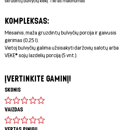
skrudintų bulvyčių kiekį. Tikras malonumas
KOMPLEKSAS:
Mėsainis, maža gruzdintų bulvyčių porcija ir gaivusis
gėrimas (0,25 l).
Vietoj bulvyčių galima užsisakyti daržovių salotų arba
VEKE® sojų lazdelių porciją (5 vnt.).
ĮVERTINKITE GAMINĮ!
SKONIS
VAIZDAS
VERTAS PINIGŲ